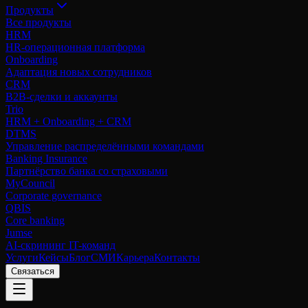
Продукты
Все продукты
HRM
HR-операционная платформа
Onboarding
Адаптация новых сотрудников
CRM
B2B-сделки и аккаунты
Trio
HRM + Onboarding + CRM
DTMS
Управление распределёнными командами
Banking Insurance
Партнёрство банка со страховыми
MyCouncil
Corporate governance
QBIS
Core banking
Jumse
AI-скрининг IT-команд
Услуги
Кейсы
Блог
СМИ
Карьера
Контакты
Связаться