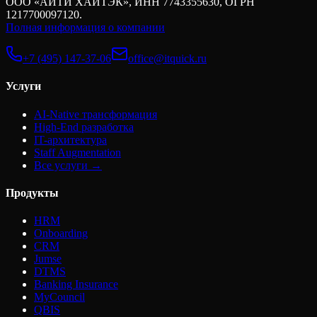
ООО «АЙТИ ХАЙТЭК», ИНН 7743355630, ОГРН
1217700097120.
Полная информация о компании
+7 (495) 147-37-06
office@itquick.ru
Услуги
AI-Native трансформация
High-End разработка
IT-архитектура
Staff Augmentation
Все услуги →
Продукты
HRM
Onboarding
CRM
Jumse
DTMS
Banking Insurance
MyCouncil
QBIS