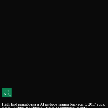
FinTech / Банки
Единое окно сотрудника — AI-интерфейс
операциониста
Объединение 9 систем в одно окно: время обслуживания 8→3
мин, ошибки 6%→0,4%.
Logistics / Transport
Транзит — AI Route Planner
AI-планировщик для 40 судов: расписание за 5 минут вместо 3
дней, операторы 10→2.
Обсудить проект
High-End разработка и AI цифровизация бизнеса. С 2017 года.