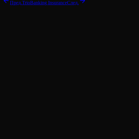
Пред.
Trio
Banking Insurance
След.