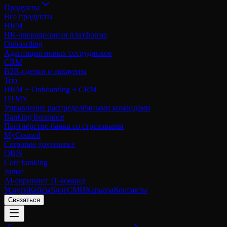
Продукты
Все продукты
HRM
HR-операционная платформа
Onboarding
Адаптация новых сотрудников
CRM
B2B-сделки и аккаунты
Trio
HRM + Onboarding + CRM
DTMS
Управление распределёнными командами
Banking Insurance
Партнёрство банка со страховыми
MyCouncil
Corporate governance
QBIS
Core banking
Jumse
AI-скрининг IT-команд
Услуги
Кейсы
Блог
СМИ
Карьера
Контакты
Связаться