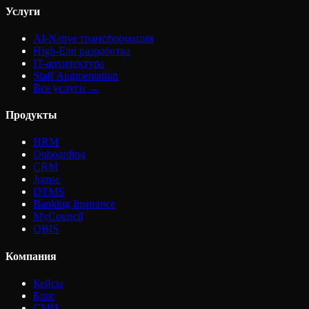
Услуги
AI-Native трансформация
High-End разработка
IT-архитектура
Staff Augmentation
Все услуги →
Продукты
HRM
Onboarding
CRM
Jumse
DTMS
Banking Insurance
MyCouncil
QBIS
Компания
Кейсы
Блог
СМИ