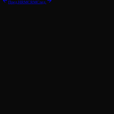
Пред.
HRM
CRM
След.