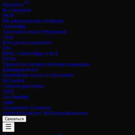
Продукты
Все продукты
HRM
HR-операционная платформа
Onboarding
Адаптация новых сотрудников
CRM
B2B-сделки и аккаунты
Trio
HRM + Onboarding + CRM
DTMS
Управление распределёнными командами
Banking Insurance
Партнёрство банка со страховыми
MyCouncil
Corporate governance
QBIS
Core banking
Jumse
AI-скрининг IT-команд
Услуги
Кейсы
Блог
СМИ
Карьера
Контакты
Связаться