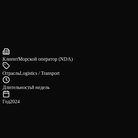
Клиент
Морской оператор (NDA)
Отрасль
Logistics / Transport
Длительность
8 недель
Год
2024