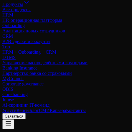
Продукты
Все продукты
HRM
HR-операционная платформа
Onboarding
Адаптация новых сотрудников
CRM
B2B-сделки и аккаунты
Trio
HRM + Onboarding + CRM
DTMS
Управление распределёнными командами
Banking Insurance
Партнёрство банка со страховыми
MyCouncil
Corporate governance
QBIS
Core banking
Jumse
AI-скрининг IT-команд
Услуги
Кейсы
Блог
СМИ
Карьера
Контакты
Связаться