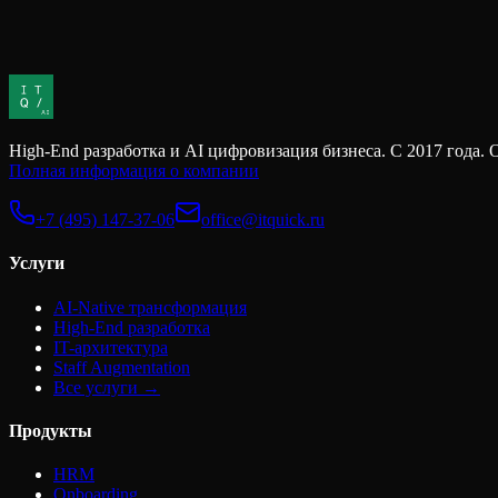
Обсудить проект
High-End разработка и AI цифровизация бизнеса. С 2017 г
Полная информация о компании
+7 (495) 147-37-06
office@itquick.ru
Услуги
AI-Native трансформация
High-End разработка
IT-архитектура
Staff Augmentation
Все услуги →
Продукты
HRM
Onboarding