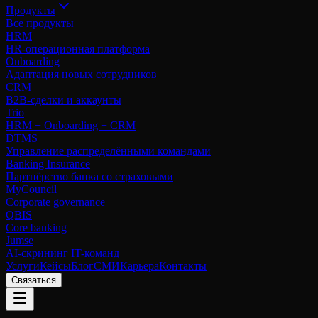
Продукты
Все продукты
HRM
HR-операционная платформа
Onboarding
Адаптация новых сотрудников
CRM
B2B-сделки и аккаунты
Trio
HRM + Onboarding + CRM
DTMS
Управление распределёнными командами
Banking Insurance
Партнёрство банка со страховыми
MyCouncil
Corporate governance
QBIS
Core banking
Jumse
AI-скрининг IT-команд
Услуги
Кейсы
Блог
СМИ
Карьера
Контакты
Связаться