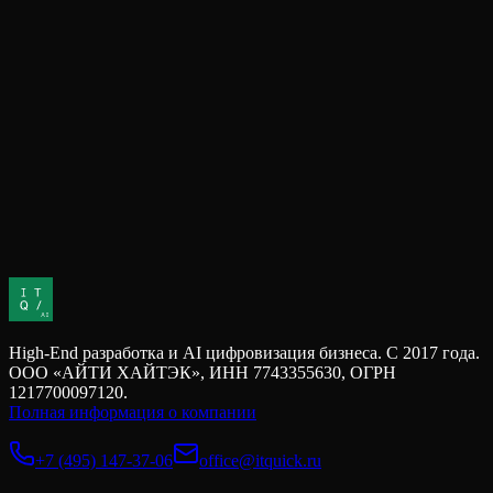
запрос к подрядчику: Примеры удачных и
неудачных ТЗ
Один из самых частых источников проблем в IT-проектах —
не качество разработки, а качество постановки задачи.
Компании приходят к подрядчику с запросом на разработку,
но описывают его так, что каждая...
Как инвесторам оценивать технологические
риски портфельных компаний
Когда инвесторы оценивают стартап или технологическую
компанию, основное внимание обычно сосредоточено на
рынке, бизнес-модели и финансовых метриках. Однако на
практике многие инвестиционные риски леж...
High-End разработка и AI цифровизация бизнеса. С 2017 года.
ООО «АЙТИ ХАЙТЭК», ИНН 7743355630, ОГРН
1217700097120.
Полная информация о компании
+7 (495) 147-37-06
office@itquick.ru