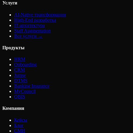
Услуги
AI-Native трансформация
High-End разработка
IT-архитектура
Staff Augmentation
Все услуги →
Продукты
HRM
Onboarding
CRM
Jumse
DTMS
Banking Insurance
MyCouncil
QBIS
Компания
Кейсы
Блог
СМИ