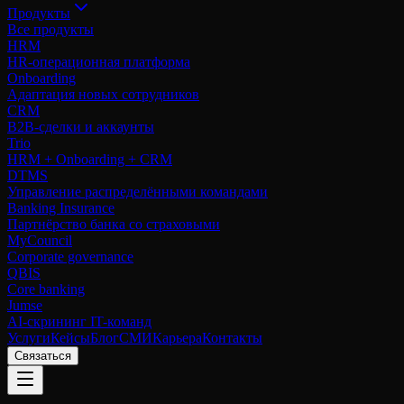
Продукты
Все продукты
HRM
HR-операционная платформа
Onboarding
Адаптация новых сотрудников
CRM
B2B-сделки и аккаунты
Trio
HRM + Onboarding + CRM
DTMS
Управление распределёнными командами
Banking Insurance
Партнёрство банка со страховыми
MyCouncil
Corporate governance
QBIS
Core banking
Jumse
AI-скрининг IT-команд
Услуги
Кейсы
Блог
СМИ
Карьера
Контакты
Связаться