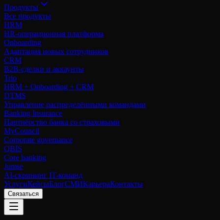
Продукты
Все продукты
HRM
HR-операционная платформа
Onboarding
Адаптация новых сотрудников
CRM
B2B-сделки и аккаунты
Trio
HRM + Onboarding + CRM
DTMS
Управление распределёнными командами
Banking Insurance
Партнёрство банка со страховыми
MyCouncil
Corporate governance
QBIS
Core banking
Jumse
AI-скрининг IT-команд
Услуги
Кейсы
Блог
СМИ
Карьера
Контакты
Связаться