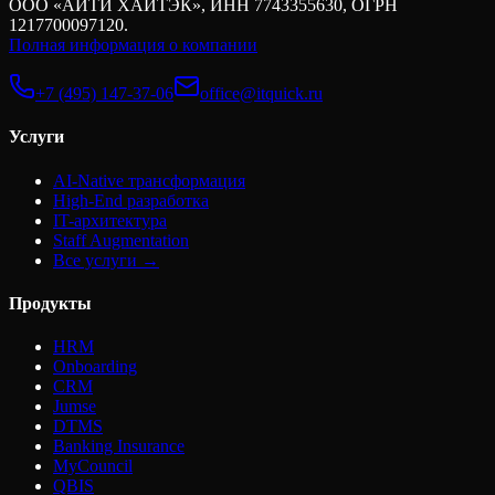
конкретная механика того, как этот месяц пройти с
ООО «АЙТИ ХАЙТЭК», ИНН 7743355630, ОГРН
минимальными потерями скорости.
1217700097120.
Полная информация о компании
+7 (495) 147-37-06
office@itquick.ru
Услуги
AI-Native трансформация
High-End разработка
IT-архитектура
Staff Augmentation
Все услуги →
Продукты
HRM
Onboarding
CRM
Jumse
DTMS
Banking Insurance
MyCouncil
QBIS