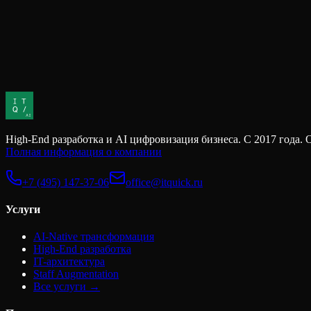
долг считается, управляется и обслуживается. Есть четкое поним
Скрытые издержки найма
Когда компания ищет разработчика, первое, что попадает в сра
кажется простым. Но это только та часть стоимости найма, кото
High-End разработка и AI цифровизация бизнеса. С 2017 г
Полная информация о компании
+7 (495) 147-37-06
office@itquick.ru
Услуги
AI-Native трансформация
High-End разработка
IT-архитектура
Staff Augmentation
Все услуги →