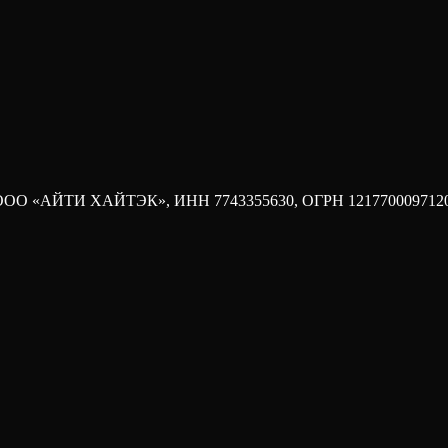
ание, сколько стоит обслуживание, когда нужно погасить тело и ч
внительную таблицу, — ставка. Кандидат А просит 150 000 рубле
рую легко посчитать. Остальное остается за кадром до тех пор, 
ода. ООО «АЙТИ ХАЙТЭК», ИНН 7743355630, ОГРН 121770009712