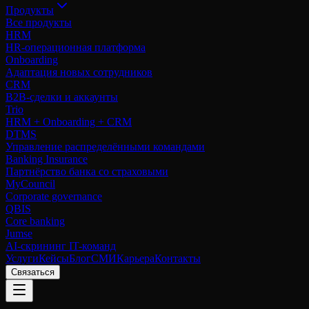
Продукты
Все продукты
HRM
HR-операционная платформа
Onboarding
Адаптация новых сотрудников
CRM
B2B-сделки и аккаунты
Trio
HRM + Onboarding + CRM
DTMS
Управление распределёнными командами
Banking Insurance
Партнёрство банка со страховыми
MyCouncil
Corporate governance
QBIS
Core banking
Jumse
AI-скрининг IT-команд
Услуги
Кейсы
Блог
СМИ
Карьера
Контакты
Связаться